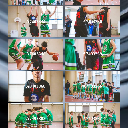
A7403334
A7403336
A7403348
A7403339
A7403368
A7403376
A7403383
A7403387