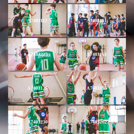
A7403112
A7403151
A7403225
A7403161
A7403175
A7403155
A7403230
A7403262