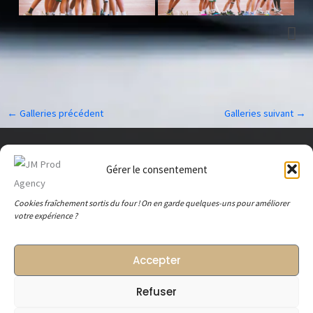
←
Galleries précédent
Galleries suivant
→
Mentions légales
Gérer le consentement
C.G.V.
Cookies fraîchement sortis du four ! On en garde quelques-uns pour améliorer
votre expérience ?
Accepter
JM PROD AGENCY est une marque de Jérôme MAUREL et Maëva JAUNÂTRE,
créateurs de contenu enregistrés en tant que S.A.R.L. 98447897400012 (Commerçant)
Refuser