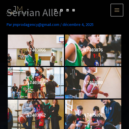
Aller
Servian Aller
au
contenu
Par
jmprodagency@gmail.com
/
décembre 4, 2025
A7403066
A7403076
A7403052
A7403080
A7403062
A7403101