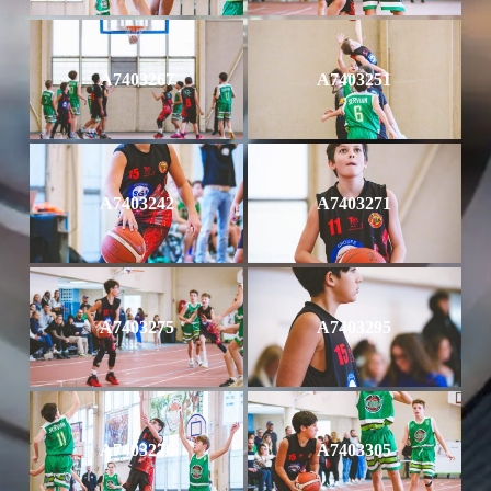
A7403267
A7403251
A7403242
A7403271
A7403275
A7403295
A7403276
A7403305