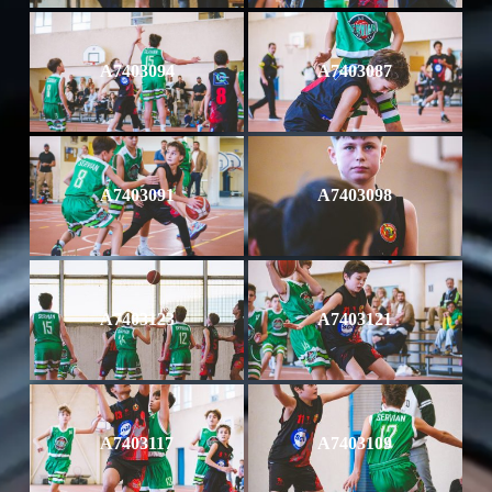
A7403094
A7403087
A7403091
A7403098
A7403123
A7403121
A7403117
A7403109